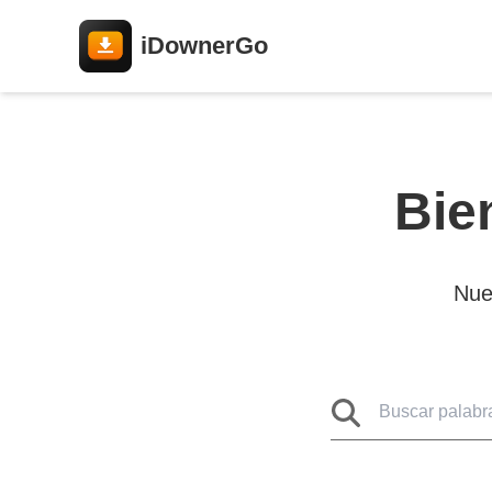
iDownerGo
Bie
Nue