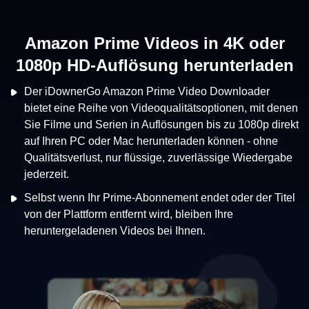
Videos in 4K oder
Prime Videos a
sung herunterladen
herunt
n Prime Video Downloader
Der iDownerGo Prime Vid
Videoqualitätsoptionen, mit denen
Amazon Video in MP4- od
n Auflösungen bis zu 1080p direkt
die nahezu mit allen Med
herunterladen können - ohne
kompatibel sind, sodass 
lüssige, zuverlässige Wiedergabe
auf Ihrem Computer, sogar
Telefon/Tablet, Smart TV
Abonnement endet oder der Titel
Darüber hinaus können Si
nt wird, bleiben Ihre
Prime Videos auf externe 
os bei Ihnen.
SD-Karten übertragen und
Bildschirm ansehen.